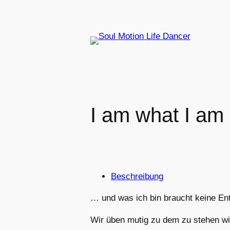
Zum
Inhalt
springen
I am what I am
Beschreibung
… und was ich bin braucht keine En
Wir üben mutig zu dem zu stehen wie